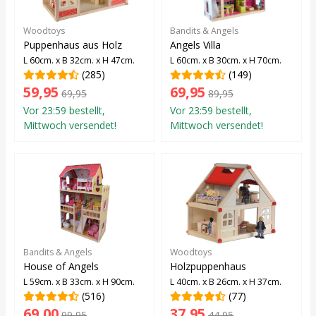
Woodtoys
Bandits & Angels
Puppenhaus aus Holz
Angels Villa
L 60cm. x B 32cm. x H 47cm.
L 60cm. x B 30cm. x H 70cm.
(285)
(149)
59,95
69,95
69,95
89,95
Vor 23:59 bestellt,
Vor 23:59 bestellt,
Mittwoch versendet!
Mittwoch versendet!
Bandits & Angels
Woodtoys
House of Angels
Holzpuppenhaus
L 59cm. x B 33cm. x H 90cm.
L 40cm. x B 26cm. x H 37cm.
(516)
(77)
69,00
37,95
99,95
44,95